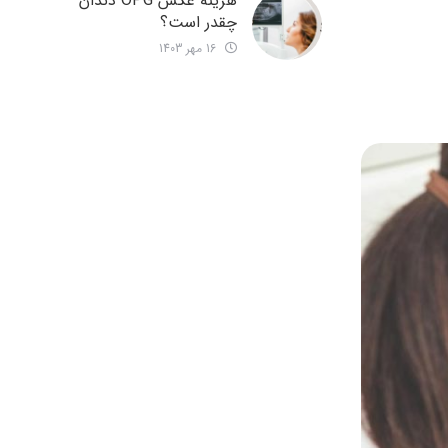
هزینه عکس OPG دندان
چقدر است؟
16 مهر 1403