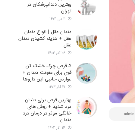
بهترین دندانپرشکان در
تهران
2 دی 1403
دندان عقل | انواع دندان
عقل + هزینه کشیدن دندان
عقل
26 آذر 1403
5 قرص چرک خشک کن
قوی برای عفونت دندان +
عوارض جانبی این داروها
21 آذر 1403
بهترین قرص برای دندان
درد شدید + روش های
خانگی موثر در درمان درد
admin
دندان
14 آذر 1403