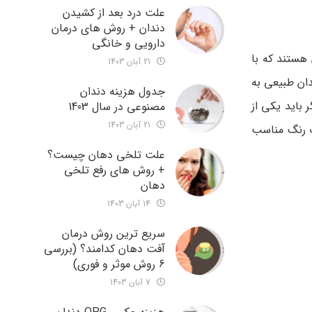
علت درد بعد از کشیدن
دندان + روش های درمان
دارویی و خانگی
هستند که با
21 آبان 1403
ان طبیعی به
جدول هزینه دندان
 باید یکی از
مصنوعی در سال 1403
21 آبان 1403
ب رنگ مناسب
علت تلخی دهان چیست؟
+ روش های رفع تلخی
دهان
14 آبان 1403
سریع ترین روش درمان
آفت دهان کدامند؟ (بررسی
6 روش موثر و فوری)
7 آبان 1403