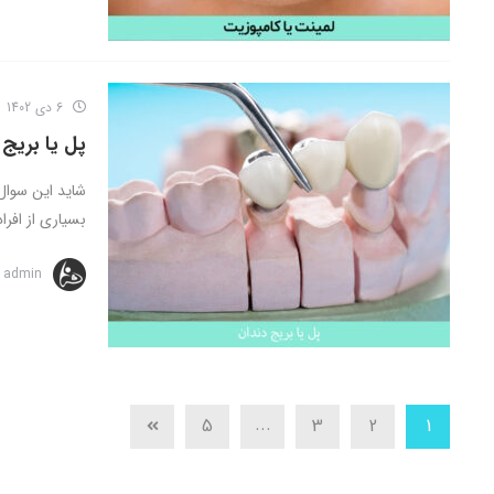
6 دی 1402
پل‌ یا بری
شاید این سوال
بسیاری از افراد 
admin
...
5
3
2
1