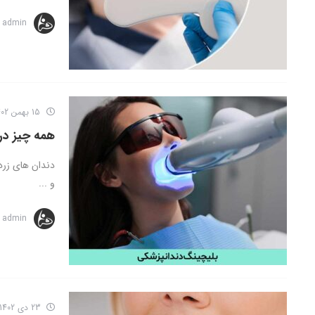
admin
15 بهمن 1402
همه چیز در
دندان های زرد 
و ...
admin
23 دی 1402