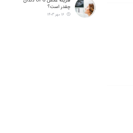
هزینه عکس OPG دندان
چقدر است؟
16 مهر 1403