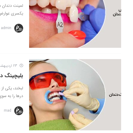
لمینت دندان د
یکسری عوارض ا
admin
23 اردیبهشت 1403
بلیچینگ دن
لبخند، یکی از 
درها را به سو
mad