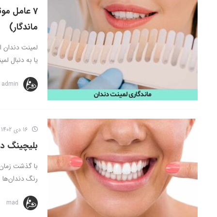
7 عامل مو
ماندگار)
لمینت دندان ام
یا به دنبال لم
admin
16 دی 1402
بلیچینگ دن
با گذشت زمان ب
رنگ دندان‌ها و
mad