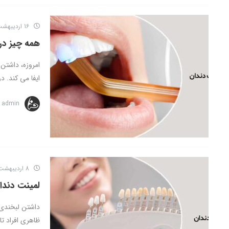
16 اردیبهشت 1403
همه چیز درب
امروزه، داشتن 
ایفا می کند. در 
admin
8 اردیبهشت 1403
لمینت دندان
داشتن لبخندی ز
ظاهری افراد تاث