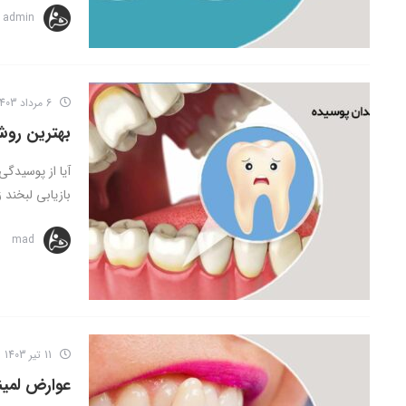
admin
6 مرداد 1403
بهترین رو
آیا از پوسیدگی
بازیابی لبخند ز
mad
11 تیر 1403
عوارض لمین