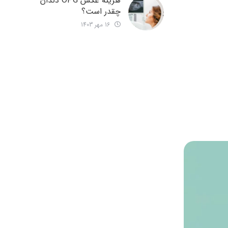
هزینه عکس OPG دندان
چقدر است؟
16 مهر 1403