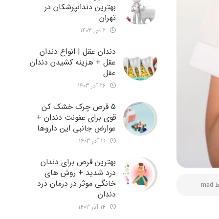
بهترین دندانپرشکان در
تهران
2 دی 1403
دندان عقل | انواع دندان
عقل + هزینه کشیدن دندان
عقل
26 آذر 1403
5 قرص چرک خشک کن
قوی برای عفونت دندان +
عوارض جانبی این داروها
21 آذر 1403
بهترین قرص برای دندان
درد شدید + روش های
خانگی موثر در درمان درد
ط
mad
دندان
14 آذر 1403