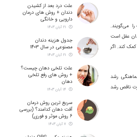
علت درد بعد از کشیدن
دندان + روش های درمان
دارویی و خانگی
ا می‌گویند.
21 آبان 1403
الگی رشد کرده ولی در بعضی افراد امکان دارد زودتر از این سن هم رویش کند. هر فردی دارای 4 دندان عقل است
جدول هزینه دندان
ر کمک کند. اگر
مصنوعی در سال 1403
21 آبان 1403
علت تلخی دهان چیست؟
+ روش های رفع تلخی
ماهنگی رشد
دهان
ورت ناقص رشد
14 آبان 1403
سریع ترین روش درمان
آفت دهان کدامند؟ (بررسی
6 روش موثر و فوری)
7 آبان 1403