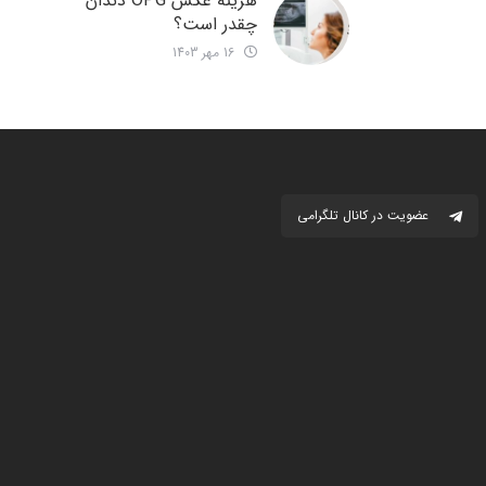
هزینه عکس OPG دندان
چقدر است؟
16 مهر 1403
عضویت در کانال تلگرامی