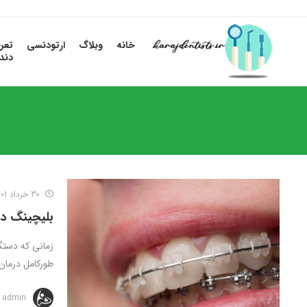
خانه
وبلاگ
ارتودنسی
تعر
دند
30 خرداد 1401
بلیچینگ دن
زمانی که دستگا
طورکامل درمان 
admin