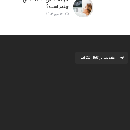
هزینه عکس OPG دندان
چقدر است؟
16 مهر 1403
عضویت در کانال تلگرامی