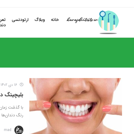
خانه
وبلاگ
ارتودنسی
تعر
دند
16 دی 1402
بلیچینگ دن
با گذشت زمان ب
رنگ دندان‌ها و
mad