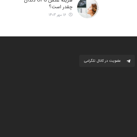
هزینه عکس OPG دندان
چقدر است؟
16 مهر 1403
عضویت در کانال تلگرامی