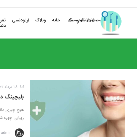
خانه
وبلاگ
ارتودنسی
تعر
دند
28 مرداد 1402
بلیچینگ دند
هیچ چیزی مانن
زیبایی چهره شما
admin