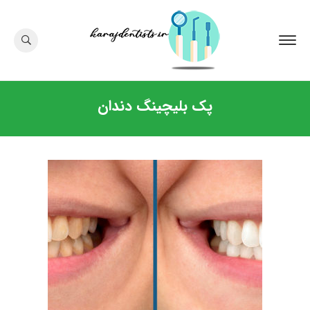
پک بلیچینگ دندان