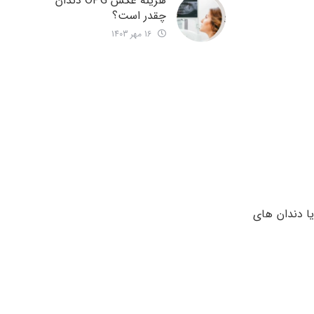
هزینه عکس OPG دندان
چقدر است؟
16 مهر 1403
ا دندان های