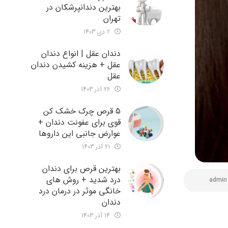
بهترین دندانپرشکان در
تهران
2 دی 1403
دندان عقل | انواع دندان
عقل + هزینه کشیدن دندان
عقل
26 آذر 1403
5 قرص چرک خشک کن
قوی برای عفونت دندان +
عوارض جانبی این داروها
21 آذر 1403
بهترین قرص برای دندان
درد شدید + روش های
admin
خانگی موثر در درمان درد
دندان
14 آذر 1403