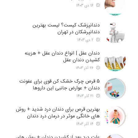
16 دی 1403
دندانپزشک کیست؟ لیست بهترین
دندانپرشکان در تهران
2 دی 1403
دندان عقل | انواع دندان عقل + هزینه
کشیدن دندان عقل
26 آذر 1403
5 قرص چرک خشک کن قوی برای عفونت
دندان + عوارض جانبی این داروها
21 آذر 1403
بهترین قرص برای دندان درد شدید + روش
های خانگی موثر در درمان درد دندان
14 آذر 1403
علت درد بعد از کشیدن دندان + روش های