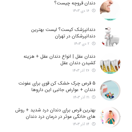
دندان قروچه چیست؟
16 دی 1403
دندانپزشک کیست؟ لیست بهترین
دندانپرشکان در تهران
2 دی 1403
دندان عقل | انواع دندان عقل + هزینه
کشیدن دندان عقل
26 آذر 1403
5 قرص چرک خشک کن قوی برای عفونت
دندان + عوارض جانبی این داروها
21 آذر 1403
بهترین قرص برای دندان درد شدید + روش
های خانگی موثر در درمان درد دندان
14 آذر 1403