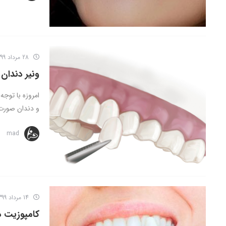
28 مرداد 1399
ونیر دندا
امروزه با توج
و دندان صورت 
mad
14 مرداد 1399
کامپوزیت د