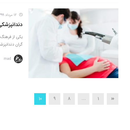
12 مرداد 1399
دندانپزشکی
یکی از فرهنگ‌
گران دندانپزشک
mad
...
10
9
8
1