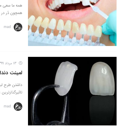
همه ما سعی می‌
همچون دُر در 
mad
13 مرداد 1399
لمینت دند
داشتن طرح لبخ
تاثیرگذارترین 
mad