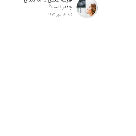
هزینه عکس OPG دندان
چقدر است؟
16 مهر 1403