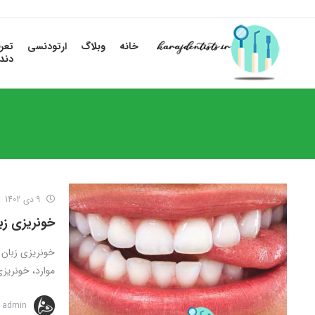
خانه
وبلاگ
ارتودنسی
تعر
دند
9 دی 1402
خونریزی ز
خونریزی زبان 
موارد، خونریز
admin