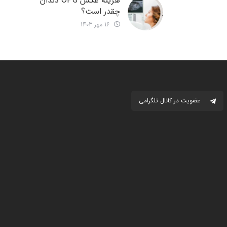
هزینه عکس OPG دندان
چقدر است؟
16 مهر 1403
عضویت در کانال تلگرامی