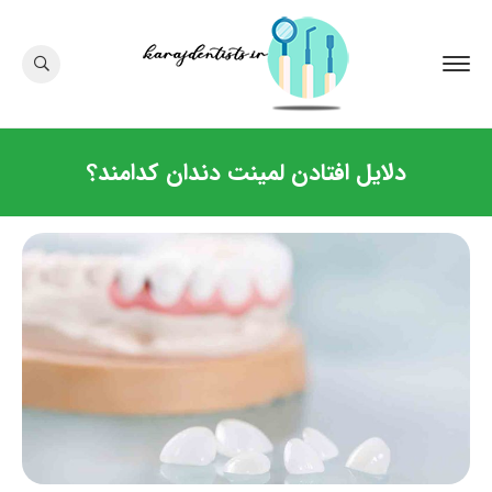
دلایل افتادن لمینت دندان کدامند؟